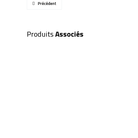
Précédent
Produits
Associés
Dobson SKY-WATCHER 300/150
1 130,00
€
Ajouter au panier
Dobson SKY-WATCHER FlexTube
(SW0060)