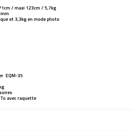
 71cm / maxi 123cm / 5,7kg
03mm
ique et 3,3kg en mode photo
er EQM-35
kg
soires
-To avec raquette