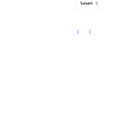
Suivant
/1200 (KE111)
Détails
R FlexTube GoTo