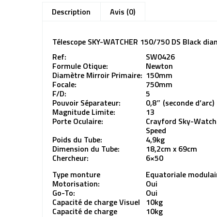
Description
Avis (0)
Télescope SKY-WATCHER 150/750 DS Black di
Ref:
SW0426
Formule Otique:
Newton
Diamètre Mirroir Primaire:
150mm
Focale:
750mm
F/D:
5
Pouvoir Séparateur:
0,8″ (seconde d’arc)
Magnitude Limite:
13
Porte Oculaire:
Crayford Sky-Watch
Speed
Poids du Tube:
4,9kg
Dimension du Tube:
18,2cm x 69cm
Chercheur:
6×50
Type monture
Equatoriale modula
Motorisation:
Oui
Go-To:
Oui
Capacité de charge Visuel
10kg
Capacité de charge
10kg