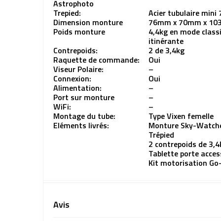
Astrophoto
Trepied:
Acier tubulaire mini
Dimension monture
76mm x 70mm x 1
Poids monture
4,4kg en mode class
itinérante
Contrepoids:
2 de 3,4kg
Raquette de commande:
Oui
Viseur Polaire:
–
Connexion:
Oui
Alimentation:
–
Port sur monture
–
WiFi:
–
Montage du tube:
Type Vixen femelle
Eléments livrés:
Monture Sky-Watch
Trépied
2 contrepoids de 3,4
Tablette porte acces
Kit motorisation Go
Avis