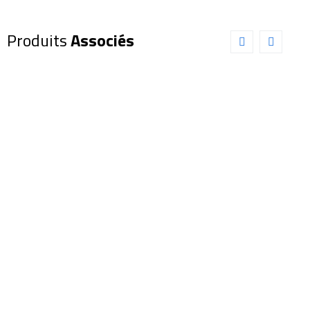
Produits
Associés
Dobson
Dobson
SKY-
SKY-
WATCHER
WATCHER
458/1900
FlexTube
Astrolitech
254/1200
(SW0346)
(SW0059)
4 601,00
€
825,00
€
Ajouter au panier
Ajouter au panier