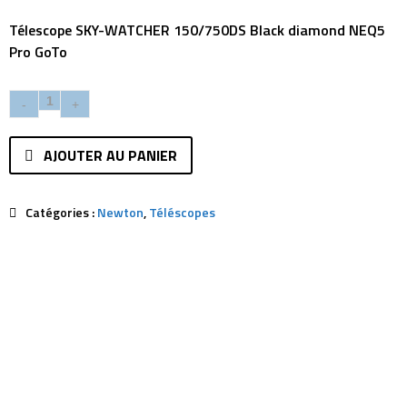
Télescope SKY-WATCHER 150/750DS Black diamond NEQ5
Pro GoTo
AJOUTER AU PANIER
Catégories :
Newton
,
Téléscopes
Description
Avis (0)
Ref:
SKWA-0033
Formule Otique:
Newton