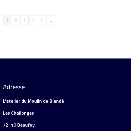
1
2
3
4
5
→
Adresse
L’atelier du Moulin de Blandé
Les Challonges
72110 Beaufay