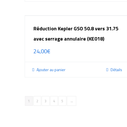
Réduction Kepler GSO 50.8 vers 31.75
avec serrage annulaire (KE018)
24,00
€
Ajouter au panier
Détails
1
2
3
4
5
→