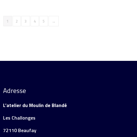
1
2
3
4
5
→
Adresse
L’atelier du Moulin de Blandé
Les Challonges
72110 Beaufay