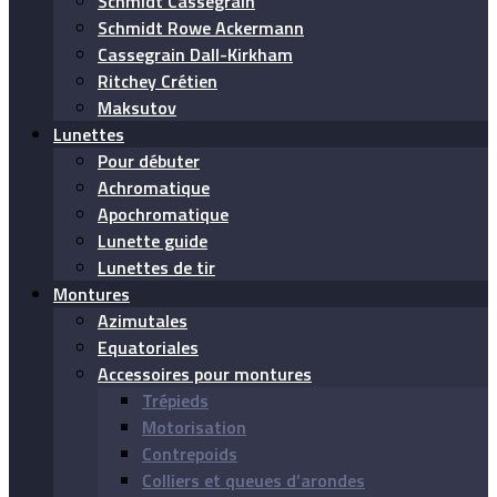
Schmidt Cassegrain
Schmidt Rowe Ackermann
Cassegrain Dall-Kirkham
Ritchey Crétien
Maksutov
Lunettes
Pour débuter
Achromatique
Apochromatique
Lunette guide
Lunettes de tir
Montures
Azimutales
Equatoriales
Accessoires pour montures
Trépieds
Motorisation
Contrepoids
Colliers et queues d’arondes