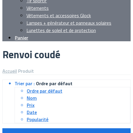
Tir sportif
Vêtements
Vêtements et accessoires Glock
Lampes + générateur et panneaux solaires
Lunettes de soleil et de protection
Panier
Renvoi coudé
Accueil
Produit
Trier par :
Ordre par défaut
Ordre par défaut
Nom
Prix
Date
Popularité