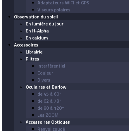
Adaptateurs WIFI et GPS
Viseurs polaires
Observation du soleil
En lumière du jour
En H-Alpha
En calcium
Accessoires
Librairie
Filtres
Interférentiel
Couleur
Divers
Oculaires et Barlow
de 45 à 60°
de 62 à 78°
de 80 à 120°
Les ZOOM
Accessoires Optiques
Renvoi coudé