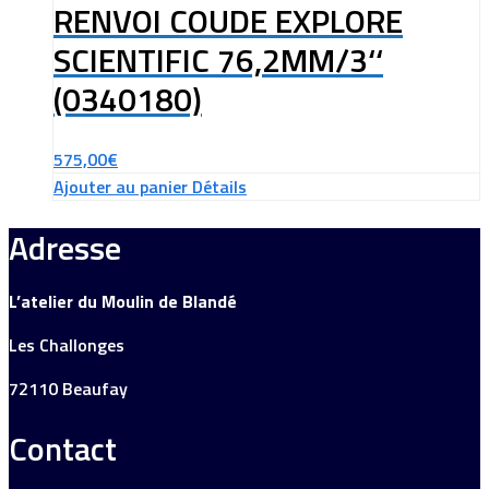
RENVOI COUDE EXPLORE
SCIENTIFIC 76,2MM/3‘‘
(0340180)
575,00
€
Ajouter au panier
Détails
Adresse
L’atelier du Moulin de Blandé
Les Challonges
72110 Beaufay
Contact