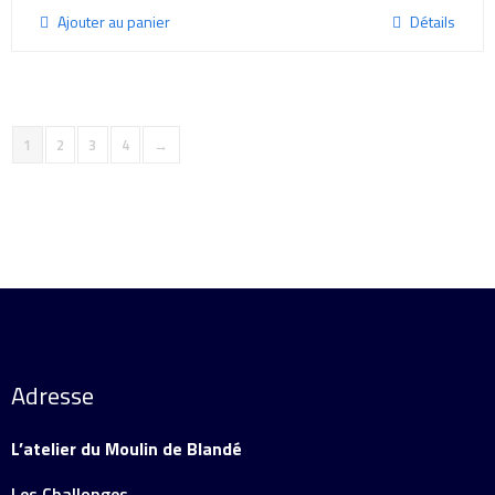
Ajouter au panier
Détails
1
2
3
4
→
Adresse
L’atelier du Moulin de Blandé
Les Challonges