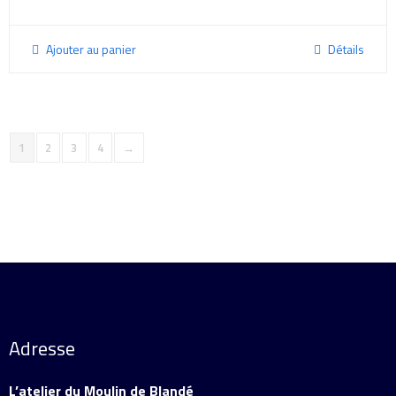
Ajouter au panier
Détails
1
2
3
4
→
Adresse
L’atelier du Moulin de Blandé