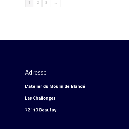
1
2
3
→
Adresse
L’atelier du Moulin de Blandé
Les Challonges
72110 Beaufay