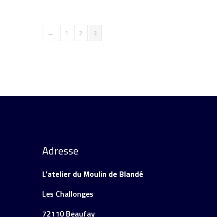
←
1
2
3
Adresse
L’atelier du Moulin de Blandé
Les Challonges
72110 Beaufay