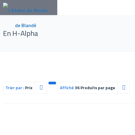
En H-Alpha
Trier par :
Prix
Affiché
36 Produits par page
Filtre anti-réflexion pour LS100 double filtration