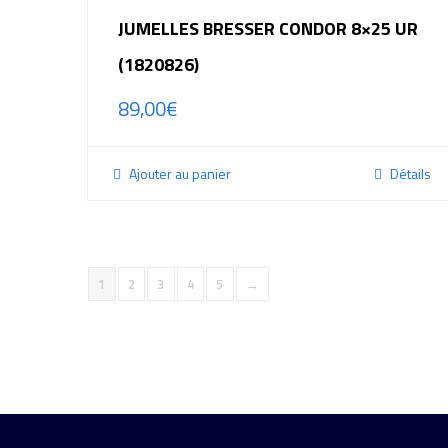
JUMELLES BRESSER CONDOR 8×25 UR
(1820826)
89,00
€
Ajouter au panier
Détails
1
2
3
4
5
→